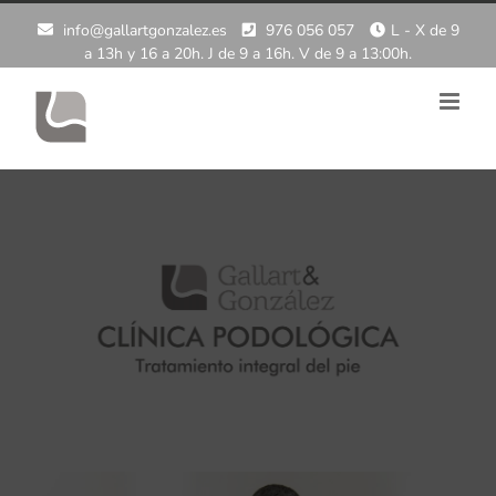
info@gallartgonzalez.es
976 056 057
L - X de 9
a 13h y 16 a 20h. J de 9 a 16h. V de 9 a 13:00h.