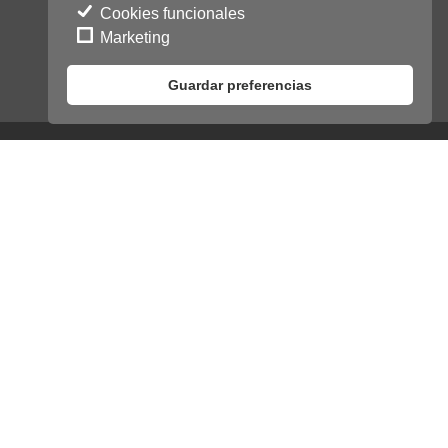
Cookies funcionales
Marketing
Guardar preferencias
GALLART & GONZÁLEZ
CLÍNICA PODOLÓGICA
QUIENES SOMOS
CONTACTO
AVISO LEGAL Y POLÍTICA DE PRIVACIDAD
POLÍTICA DE COOKIES